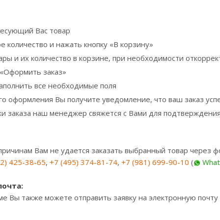
есующий Вас товар
е количество и нажать кнопку «В корзину»
ары и их количество в корзине, при необходимости откорре
 «Оформить заказ»
аполнить все необходимые поля
го оформления Вы получите уведомление, что ваш заказ ус
ки заказа наш менеджер свяжется c Вами для подтверждения
 причинам Вам не удается заказать выбранный товар через ф
12) 425-38-65
,
+7 (495) 374-81-74
,
+7 (981) 699-90-10
(
What
почта:
ме Вы также можете отправить заявку на электронную почту