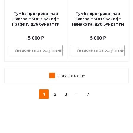
Тумба прикроватная
Тумба прикроватная
Livorno НМ 013.62 Софт
Livorno НМ 013.62 Софт
Графит, Дуб бунратти
Панакота, Дуб Бунратти
5 000
₽
5 000
₽
Уведомить о поступлении
Уведомить о поступлении
Показать еще
1
2
3
7